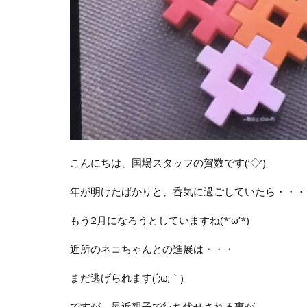
こんにちは、国場スタッフの賀数です(‘◇’)ゞ
年が明けたばかりと、呑気に過ごしていたら・・・
もう2月になろうとしていますね(*’ω’*)
近所のネコちゃんとの進展は・・・
まだ逃げられます(´;ω;｀)
ですが、最近親子で待ち伏せされる事が