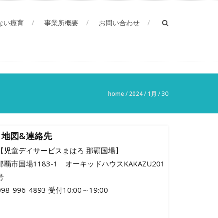
ない療育
事業所概要
お問い合わせ
home
/
2024
/
1月
/
30
地図&連絡先
【児童デイサービスまはろ 那覇国場】
那覇市国場1183-1 オーキッドハウスKAKAZU201
号
098-996-4893 受付10:00～19:00