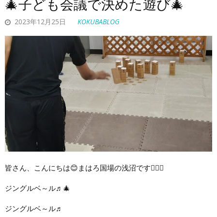
🎄子ども会議で決めた遊び🎄
2023年12月25日
KOKUBABLOG
皆さん、こんにちは😊まはろ国場の浅沼です🙋‍♀️✨
ジングルベ～ル♬🎄
ジングルベ～ル♬