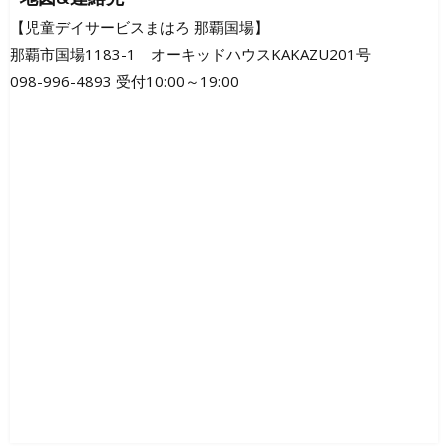
ビ
【児童デイサービスまはろ 那覇国場】
那覇市国場1183-1 オーキッドハウスKAKAZU201号
ゲ
098-996-4893 受付10:00～19:00
ー
シ
ョ
ン