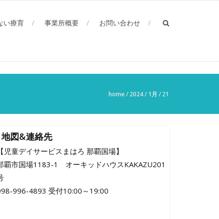
ない療育
事業所概要
お問い合わせ
home
/
2024
/
1月
/
21
地図&連絡先
【児童デイサービスまはろ 那覇国場】
那覇市国場1183-1 オーキッドハウスKAKAZU201
号
098-996-4893 受付10:00～19:00