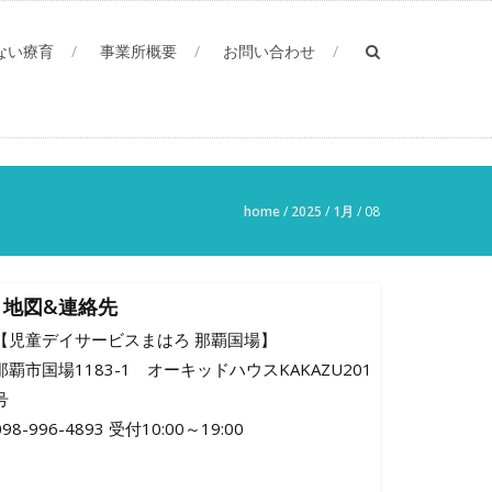
ない療育
事業所概要
お問い合わせ
home
/
2025
/
1月
/
08
地図&連絡先
【児童デイサービスまはろ 那覇国場】
那覇市国場1183-1 オーキッドハウスKAKAZU201
号
098-996-4893 受付10:00～19:00