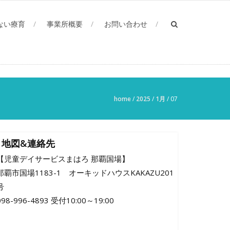
ない療育
事業所概要
お問い合わせ
home
/
2025
/
1月
/
07
地図&連絡先
【児童デイサービスまはろ 那覇国場】
那覇市国場1183-1 オーキッドハウスKAKAZU201
号
098-996-4893 受付10:00～19:00